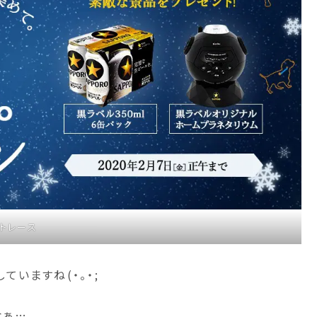
トレース
いますね(・。・;
なぁ…