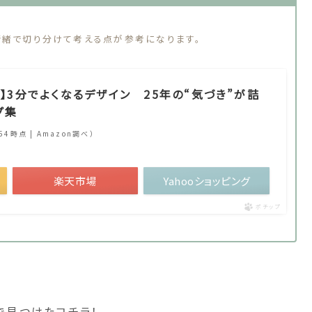
情緒で切り分けて考える点が参考になります。
】3分でよくなるデザイン 25年の“気づき”が詰
プ集
:54時点 | Amazon調べ）
楽天市場
Yahooショッピング
ポチップ
んで見つけたコチラ！