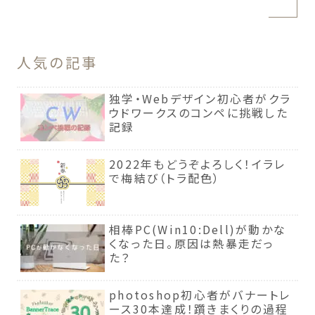
人気の記事
独学・Webデザイン初心者がクラ
ウドワークスのコンペに挑戦した
記録
2022年もどうぞよろしく！イラレ
で梅結び（トラ配色）
相棒PC(Win10:Dell)が動かな
くなった日。原因は熱暴走だっ
た？
photoshop初心者がバナートレ
ース30本達成！躓きまくりの過程