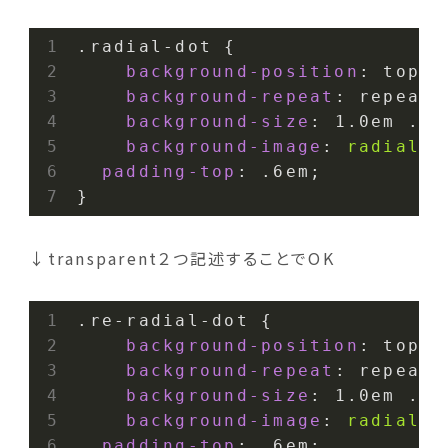
.radial-dot
 {

background-position
: top l
background-repeat
: repeat-x
background-size
: 
1.0em
 .
3e
background-image
: 
radial-g
padding-top
: .
6em
;

}
↓transparent２つ記述することでOK
.re-radial-dot
 {

background-position
: top l
background-repeat
: repeat-x
background-size
: 
1.0em
 .
3e
background-image
: 
radial-g
padding-top
: .
6em
;
